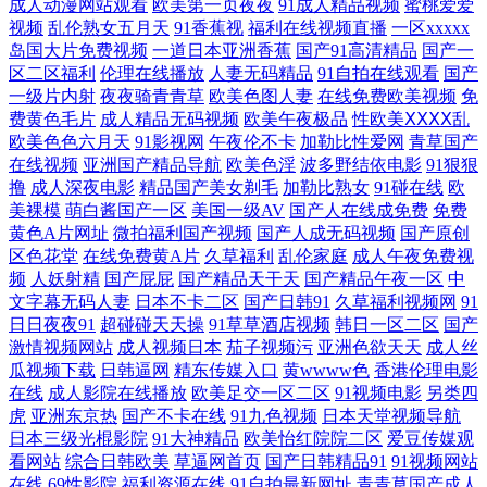
成人动漫网站观看
欧美第一页夜夜
91成人精品视频
蜜桃爱爱
bt下载 欧美日本精品免费 自拍乱伦中 欧美激情在线观看 自慰综合网 国产
视频
乱伦熟女五月天
91香蕉视
福利在线视频直播
一区xxxxx
岛国大片免费视频
一道日本亚洲香蕉
国产91高清精品
国产一
区二区福利
伦理在线播放
人妻无码精品
91自拍在线观看
国产
在线欧美日韩 神马影院在线观看 99久久免费看国产精品 麻豆91 超碰免费
一级片内射
夜夜骑青青草
欧美色图人妻
在线免费欧美视频
免
费黄色毛片
成人精品无码视频
欧美午夜极品
性欧美ⅩⅩⅩⅩ乱
在线观看 欧美在线免费看 在线老性爱乱 精品成人福利在线观看 乌克兰女
欧美色色六月天
91影视网
午夜伦不卡
加勒比性爱网
青草国产
在线视频
亚洲国产精品导航
欧美色淫
波多野结依电影
91狠狠
人大白 成人黄色三级 日本人妖一区视频 99精品国产免费久久久久久下载
撸
成人深夜电影
精品国产美女剃毛
加勒比熟女
91碰在线
欧
美裸模
萌白酱国产一区
美国一级AV
国产人在线成免费
免费
黄色A片网址
微拍福利国产视频
国产人成无码视频
国产原创
日本成人一区二区三区 豆花社区 豆花视频91视频 亚洲一区在线播放蜜臀
区色花堂
在线免费黄A片
久草福利
乱伦家庭
成人午夜免费视
频
人妖射精
国产屁屁
国产精品天干天
国产精品午夜一区
中
午夜福利日本三级 国产精品日产 日本在线看推理网站 91香蕉下载ios 久草
文字幕无码人妻
日本不卡二区
国产日韩91
久草福利视频网
91
日日夜夜91
超碰碰天天操
91草草酒店视频
韩日一区二区
国产
激情视频网站
成人视频日本
茄子视频污
亚洲色欲天天
成人丝
视频国产片 亚洲国产另 国产大片黄 种子资源网 亚洲欧美精品suv 狼人伊
瓜视频下载
日韩逼网
精东传媒入口
黄wwww色
香港伦理电影
在线
成人影院在线播放
欧美足交一区二区
91视频电影
另类四
人色 精品永久在线 91在线公开视频 日本女w黄 国产黄页 午夜福利欧美影
虎
亚洲东京热
国产不卡在线
91九色视频
日本天堂视频导航
日本三级光棍影院
91大神精品
欧美怡红院院二区
爱豆传媒观
院 国产刮毛在线观看 全能影院在线观看 91超碰丁香 精品欧美乱码 午夜
看网站
综合日韩欧美
草逼网首页
国产日韩精品91
91视频网站
在线
69性影院
福利资源在线
91自拍最新网址
青青草国产成人