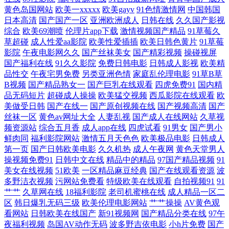
黄色岛国网站
欧美一xxxxx
欧美gayv
91色情激情网
中国韩国
AV干干 超碰免费在线观看 欧美人00yy 亚洲中文在线精品国产 国产精品干
日本高清
国产国产一区
亚洲欧洲成人
日韩在线
久久国产影视
综合
欧美69潮喷
伦理片app下载
激情视频国产精品
91草莓久
秘书vi 日本女w黄 国产精品免费久 日本乱理高清中文字幕 91V精品 精东
草超碰
成人性爱aa影院
欧美性爱插插
欧美日韩色黄片
91草莓
影院
午夜电影网久久
国产丝袜美女
国产精彩视频
操碰视屏
AV导航 午夜久久电影 成人色情网址在线 欧美日韩每日更新在线 原来神马
国产福利在线
91久久影院
免费日韩电影
日韩成人影视
欧美精
品性交
午夜宅男免费
另类亚洲色情
家庭乱伦理电影
91草B草
B视频
国产精品熟女一
国产巨乳在线观看
四虎免费91
国内精
影院电视剧在线观看视频 国产中文在线 手机免费在线 av第三页 老司机大
品无码短片
超碰成人操操
欧美猛交视频
西瓜影院在线观看
欧
美做受日韩
国产在线一
国产原创视频在线
国产视频高清
国产
香蕉 亚洲另类图片69 日韩亚洲欧美中文在线 96视频在线观看国产 了解最
丝袜一区
黄色av网址大全
人妻乱视
国产成人在线网站
久草视
频资源站
综合五月香
成人app在线
四虎试看
91男女
国产男小
鲜肉同
福利影院网站
激情五月天色色
欧美极品电影
日韩成人
新日韩欧美中字 亚洲精品国产高清在线 高清国产美女* 人人色人人 最新
第一页
国产日韩欧美电影
久久机热
成人午夜网
黄色天堂男人
操视频免费91
日韩中文在线
精品中的精品
97国产精品视频
91
人妻AV电影 韩国伦理丝袜 婷婷一级视频 WW含羞草传媒在线观看 免费在
美女在线视频
51欧美
一区精品麻豆经典
国产在线观看资源
波
多野洁衣视频
污网站免费看
特级欧美在线观看
自拍视频91
91
线观看视频 亚洲有码在线 国产精品免费看 日本成人午夜不卡视频 97人人
艹艹
久草网在线
18福利影院
老司机蜜桃在线
成人精品一区二
区
韩日爆乳无码三级
欧美伦理电影网站
艹艹操操
AV黄色观
看网站
日韩欧美在线国产
新91视频网
国产精品分类在线
97午
擦 久中文字幕 迅雷下载电影网站免费下载 国产精品懂色在线观看 日韩精
夜福利视频
岛国AV动作无码
波多野吉依电影
小h片免费
国产