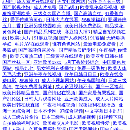
a国内
|
成人看片在线观看
|
男女打啵网站
|
波多野吉衣三级
|
国产影视少妇
|
成人片免费
|
国产a级0
|
欧美乱伦肏屄视频
|
狠
狠撸亚洲欧美
|
三级久久国产专播
|
国产高清自拍
|
91香蕉白
丝
|
爱豆传媒陈可心
|
日韩大片在线看
|
狠狠操福利
|
亚洲婷婷
五月丁香
|
亚洲另类校园欧美
|
欧美日韩免费影院
|
精品探花
|
黄色网址
|
国产精品系列在线
|
麻豆狼人插3
|
精品自拍视频在
线
|
欧美a大片
|
91麻豆视频
|
国产人妖网站
|
91被插
|
无码爆操
孕妇
|
毛片AV在线观看
|
谁有色色网站
|
最新电影免费看
|
另
类四虎
|
国产高颜值露脸在
|
国产精品云码专区
|
午夜福利你懂
得
|
欧美东京热三级
|
三级黄视在线观看
|
欧美亚州日韩在线
|
国产丝袜一区
|
亚洲欧美xxxx
|
5月丁香婷婷综合
|
中国黄色片
网站
|
精品九七
|
男女福利在线播放
|
免费一级毛片
|
欧美人体
无毛艺术
|
亚洲午夜在线视频
|
欧美日韩日日日
|
欧美在线免
费电影
|
狠狠操-91
|
成人小视频网站
|
午夜岛国福利
|
日本三级
高清
|
在线免费看黄网址
|
成人肏逼视频不卡
|
国产一区福利
|
欧美日韩精品自拍
|
国产情侣在视频
|
国产家居肏屄视频
|
国
产乱伦区
|
日韩大片观看网址
|
亚洲欧美成人
|
成人大片网站
|
欧美日韩在线直播
|
午夜福利姬视频
|
深夜福利在线播放
|
亚
洲一区综合网
|
日本不卡网
|
97综合视频
|
中文字幕日本乱码
|
成人三级A片偷拍
|
日本三级毛
|
成人精品视频
|
91视频下载
|
自拍偷拍福利论坛
|
欧美拳交A片电影
|
欧美视频性爱
|
欧美视
频人人碰人
|
久草免费福利资源
|
国产无码网站
|
国内自拍一