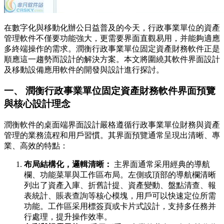
在數字化與移動化辦公日益普及的今天，行政事業單位的資產
管理軟件不僅要功能強大，更需要界面直觀易用，并能夠適應
多終端操作的需求。潤衡行政事業單位固定資產財務軟件正是
順應這一趨勢而設計的解決方案。本文將圍繞其軟件界面設計
及移動設備應用軟件的開發與設計進行探討。
一、 潤衡行政事業單位固定資產財務軟件界面預覽
與核心設計理念
潤衡軟件的桌面端界面設計嚴格遵循行政事業單位財務與資產
管理的業務流程和用戶習慣。其界面預覽通常呈現出清晰、專
業、高效的特點：
布局結構化，邏輯清晰：
主界面通常采用經典的導航
欄、功能菜單與工作區布局。左側或頂部的導航欄清晰
列出了資產入庫、折舊計提、資產變動、盤點清查、報
表統計、賬表查詢等核心模塊，用戶可以快速定位所需
功能。工作區采用標簽頁或卡片式設計，支持多任務并
行處理，提升操作效率。