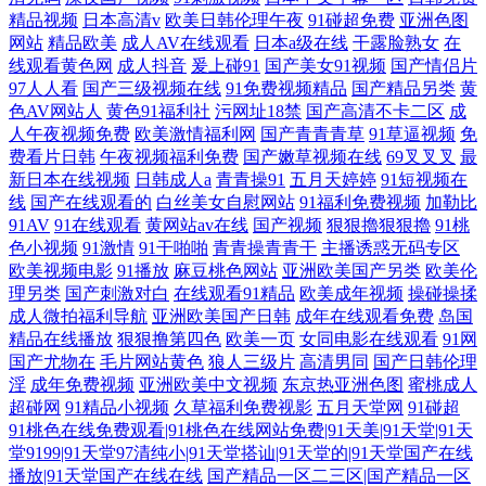
精品视频
日本高清v
欧美日韩伦理午夜
91碰超免费
亚洲色图
网站
精品欧美
成人AV在线观看
日本a级在线
干露脸熟女
在
线观看黄色网
成人抖音
爰上碰91
国产美女91视频
国产情侣片
97人人看
国产三级视频在线
91免费视频精品
国产精品另类
黄
色AV网站人
黄色91福利社
污网址18禁
国产高清不卡二区
成
人午夜视频免费
欧美激情福利网
国产青青青草
91草逼视频
免
费看片日韩
午夜视频福利免费
国产嫩草视频在线
69叉叉叉
最
新日本在线视频
日韩成人a
青青操91
五月天婷婷
91短视频在
线
国产在线观看的
白丝美女自慰网站
91福利免费视频
加勒比
91AV
91在线观看
黄网站av在线
国产视频
狠狠擼狠狠擼
91桃
色小视频
91激情
91干啪啪
青青操青青干
主播诱惑无码专区
欧美视频电影
91播放
麻豆桃色网站
亚洲欧美国产另类
欧美伦
理另类
国产刺激对白
在线观看91精品
欧美成年视频
操碰操揉
成人微拍福利导航
亚洲欧美国产日韩
成年在线观看免费
岛国
精品在线播放
狠狠撸第四色
欧美一页
女同电影在线观看
91网
国产尤物在
毛片网站黄色
狼人三级片
高清男同
国产日韩伦理
淫
成年免费视频
亚洲欧美中文视频
东京热亚洲色图
蜜桃成人
超碰网
91精品小视频
久草福利免费视影
五月天堂网
91碰超
91桃色在线免费观看|91桃色在线网站免费|91天美|91天堂|91天
堂9199|91天堂97清纯小|91天堂搭讪|91天堂的|91天堂国产在线
播放|91天堂国产在线在线
国产精品一区二三区|国产精品一区