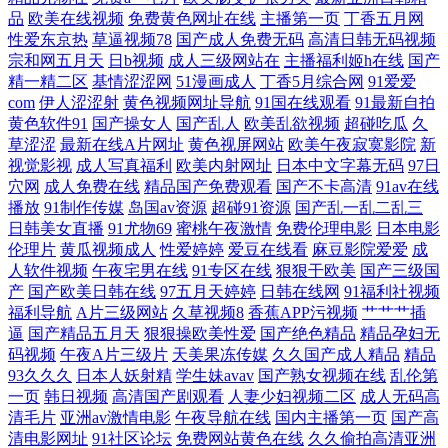
品
欧美在线视频
免费黄色网址在线
主播第一页
丁香五月网
蜜桃伊人 夜鲁夜鲁很鲁 国产午夜激情视频 神马电影网在线观看 操人人操
性爱东京热
草逼视频78
国产成人免费无码
高清日韩无码视频
宗和网五月天
日b视频
成人三级网站在
主播福利姬h在线
国产
欧美大尺寸suv 在线观看大量精 黄色仓库 亚洲成a人 国产精品jⅰzz视频 日
精一精二区
基情涩涩网
51漫画成人
丁香5月综合网
91爱爱
com
伊人涩涩射
黄色视频网址导航
91国在线观看
91最新自拍
黄色软件91
国产操女人
国产乱人
欧美乱欲视频
超碰吃瓜
久
韩高清成人AV 97精品一区二区视频在线观看 美女搞黄免费91 亚洲视频人
草涩涩
最新在线A片网址
黄色视屏网站
欧美午夜寂寞影院
新
视觉影视
成人写真福利
欧美内射网址
日本中文字幕无码
97日
成在线播放 国产投稿视频在线 视频爱肏屄的肉棒 草莓视频 污污视频在线
穴网
成人免费在线
精品国产免费观看
国产不卡高清
91av在线
播放
91制作传媒
岛国av资源
超碰91资源
国产乱一乱二乱三
免费观看 大杳蕉一久在线视频 日本A片 91区块涩 玖玖在线资源站 亚洲女
日韩美女直播
91尤物69
蜜桃午夜激情
免费伦理电影
日本电影
伦理片
黄瓜视频成人
性爱婷婷
爱豆在线看
麻豆影院爱爱
成
人软件视频
午夜宅男在线
91专区在线
狠狠干欧美
国产三级国
人丰满毛多水多 国产精品一区免费 日韩专区亚洲精品 Www狠狠操 欧美
产
国产欧美日韩在线
97五月天婷婷
日韩在线网
91福利社视频
福利导航
A片三级网站
久草视频8
香蕉APP污视频
艹艹艹插
成人六 又粗又黄又猛又 国产又黄又 天美mv在线限免观看 成全视频在线观
逼
国产精品五月天
狠狠操欧美性爱
国产绝色精品
精品孕妇无
码视频
午夜A片三级片
天美果冻传媒
久久国产成人精品
精品
93久久久
日本人妖射精
学生妹avav
国产熟女视频在线
乱伦第
看高清版 啪影院免费线在线观看 91精品免费观看 老王亚洲福利在线观看
一页
韩日视频
高清国产剧观看
人妻少妇视频二区
成人无码高
清毛片
亚洲av激情电影
午夜导航在线
国内主播第一页
国产高
亚洲一级成人 国产一级高 午夜av伦理 高清免费观看在线播放电视剧 日韩
清电影网址
91社区论坛
免费网站黄色在线
久久偷拍高清亚洲