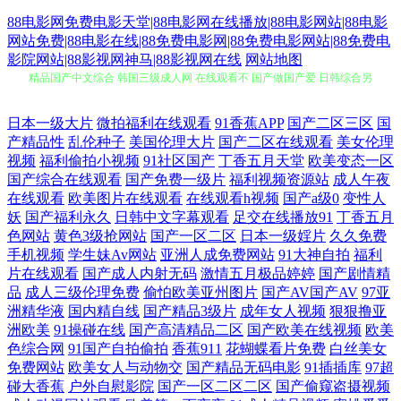
88电影网免费电影天堂|88电影网在线播放|88电影网站|88电影
网站免费|88电影在线|88免费电影网|88免费电影网站|88免费电
影院网站|88影视网神马|88影视网在线
网站地图
精品国产中文综合 韩国三级成人网 在线观看不 国产做国产爱 日韩综合另
类 91视在线视频 老头老太性行交视频 亚洲欧美综合精品aⅴ 国产户外裸休
日本一级大片
微拍福利在线观看
91香蕉APP
国产二区三区
国
产精品性
乱伦种子
美国伦理大片
国产二区在线观看
美女伦理
公园tv 日本高清乱码中文字幕 91人妻爽 九一新址z叉57 性爱一级视频巨乳
视频
福利偷拍小视频
91社区国产
丁香五月天堂
欧美变态一区
国产综合在线观看
国产免费一级片
福利视频资源站
成人午夜
福利合集92午夜 秋霞国产午夜伦午 18福利视频导航 久久久草国产 在线免
在线观看
欧美图片在线观看
在线观看h视频
国产a级0
变性人
妖
国产福利永久
日韩中文字幕观看
足交在线播放91
丁香五月
色网站
黄色3级抢网站
国产一区二区
日本一级婬片
久久免费
费看电影 麻花豆传媒剧国产MV在 99国产精品免费 欧美一区二区三区在
手机视频
学生妹Av网站
亚洲人成免费网站
91大神自拍
福利
片在线观看
国产成人内射无码
激情五月极品婷婷
国产剧情精
线 精品一区美女视频 宅男热播影视剧 国偷传媒 色色资源免费服务平台 操
品
成人三级伦理免费
偷怕欧美亚州图片
国产AV国产AV
97亚
洲精华液
国内精自线
国产精品3级片
成年女人视频
狠狠撸亚
碰国产 另类视频 亚洲国产影片在线观看 日本丰满护士bbw 最新国产欧美
洲欧美
91操碰在线
国产高清精品二区
国产欧美在线视频
欧美
色综合网
91国产自拍偷拍
香蕉911
花蝴蝶看片免费
白丝美女
免费网站
欧美女人与动物交
国产精品无码电影
91插插库
97超
激情在线 精品在线视 五月天电影网 肏逼电影在线观看 视频中文字幕 电影
碰大香蕉
户外自慰影院
国产一区二区二区
国产偷窥盗摄视频