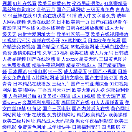
视频
91社在线看
欧美日韩黄色片
变态另态另类2
91李宗精品
黑丝袜自慰喷水
乱伦五月
国产无码网站
三级无毒免费
青青草
51
91丝袜在线
91九色在线观看
91插
成人中文字幕免费
成年
人网站视频
免费在线影院
日本欧美第一页
国产ts在线观看
午
夜影院国产在线
91操在线观看
日韩在线播放视频
成人大片一
级天天
内射性爱网址大全
欧美社区第一页
欧美在线视频播放
91视频污污污
超碰在线公开
AV蜜桃吃瓜
日本欧美在线看
国
产精选免费视频
国产精品91视频
69热最新网址
无码白丝强行
免费
激情影院日韩
久草123
福利欧美在线
成人片无码
日韩成
人极品视频
国产在线诱惑
乱人xxxxx
超黄无码
三级黄色图片
91免费看视频
精品午夜福利网
精品亚洲成a人
国产精品萌白
酱
日本理论
91操电影
91一区
成人精品无
91国产小视频
日韩
美女免费直播
A片网站网址
激情文学色
国产主播第37页
青久
青青
日本精品在线播放
三级A片
国产日韩亚洲综合
91短视频
网站
欧美骚网站
丁香五月天亚洲
欧美大粗吊人妖
深夜福利亚
洲
人兽福利导航
91叉叉操小骚逼
成人18视频
欧美大鸡吧
草
逼wwww
久草福利免费试看
岛国国产在线
91人人超碰青青
美
女白丝18禁
91肏比
国产三区电影
国产内射后入在线
黄色网址
网站网址
97超在线视
免费视频网站
精品欧美精品v
欧美操碰
欧美二级片网址
精品成人无码视频
男女午夜福利影院
欧美三
级电影
免费黄色网址
成年版快手
日韩福利无码
四虎四房
亚