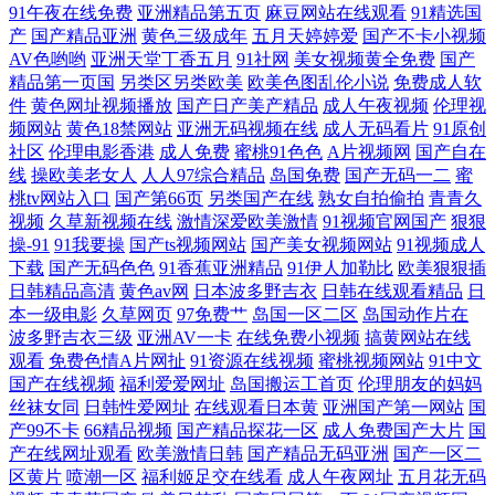
91午夜在线免费
亚洲精品第五页
麻豆网站在线观看
91精选国
123区 99热欧美麻豆 男女羞羞的事在线观看 又硬又粗又大一区二 红桃视
产
国产精品亚洲
黄色三级成年
五月天婷婷爱
国产不卡小视频
AV色哟哟
亚洲天堂丁香五月
91社网
美女视频黄全免费
国产
精品第一页国
另类区另类欧美
欧美色图乱伦小说
免费成人软
频在线观看 性一交一乱一色一视频 国产你懂 爽又刺激在线播放 成人91蜜
件
黄色网址视频播放
国产日产美产精品
成人午夜视频
伦理视
频网站
黄色18禁网站
亚洲无码视频在线
成人无码看片
91原创
桃臀 欧洲日韩一区二区在线 91美女总站 另类影音 亚洲一级电影 国产情侣
社区
伦理电影香港
成人免费
蜜桃91色色
A片视频网
国产自在
线
操欧美老女人
人人97综合精品
岛国免费
国产无码一二
蜜
桃tv网站入口
国产第66页
另类国产在线
熟女自拍偷拍
青青久
露脸精品 丝袜香蕉论理 电影t天堂 日本岛国大片 98人人操 男人j进 在线观
视频
久草新视频在线
激情深爱欧美激情
91视频官网国产
狠狠
操-91
91我要操
国产ts视频网站
国产美女视频网站
91视频成人
看肏屄视频 黑人巨茎大战白人美女 性欧美在线一 国产传媒在线观看 所有
下载
国产无码色色
91香蕉亚洲精品
91伊人加勒比
欧美狠狠插
日韩精品高清
黄色av网
日本波多野吉衣
日韩在线观看精品
日
电影 东京热小视频 日韩福利局二区视频 99国产在线 欧美国产日韩在线看
本一级电影
久草网页
97免费艹
岛国一区二区
岛国动作片在
波多野吉衣三级
亚洲AV一卡
在线免费小视频
搞黄网站在线
观看
免费色情A片网扯
91资源在线视频
蜜桃视频网站
91中文
片 嘬得越来越大 久久不卡免费视频 亚洲欧洲日韩国内高清 国产日韩免费
国产在线视频
福利爱爱网址
岛国搬运工首页
伦理朋友的妈妈
丝袜女同
日韩性爱网址
在线观看日本黄
亚洲国产第一网站
国
视频 思思九九这里只有精品 成人看片免费网站 欧日韩精品aⅴ视频 91夫妻
产99不卡
66精品视频
国产精品探花一区
成人免费国产大片
国
产在线网址观看
欧美激情日韩
国产精品无码亚洲
国产一区二
视频 狼人AV最新 亚洲日韩视频一区二区 国产网站在 污视频网站在线 光
区黄片
喷潮一区
福利姬足交在线看
成人午夜网址
五月花无码