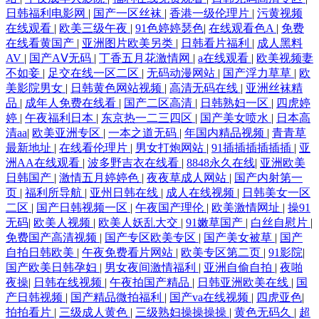
日韩福利电影网
|
国产一区丝袜
|
香港一级伦理片
|
污黄视频
在线观看
|
欧美三级午夜
|
91色婷婷瑟色
|
在线观看色A
|
免费
在线看黄国产
|
亚洲图片欧美另类
|
日韩看片福利
|
成人黑料
AV
|
国产AⅤ无码
|
丁香五月花激情网
|
a在线观看
|
欧美视频妻
不如妾
|
足交在线一区二区
|
无码动漫网站
|
国产浮力草草
|
欧
美影院男女
|
日韩黄色网站视频
|
高清无码在线
|
亚洲丝袜精
品
|
成年人免费在线看
|
国产二区高清
|
日韩熟妇一区
|
四虎婷
婷
|
午夜福利日本
|
东京热一二三四区
|
国产美女喷水
|
日本高
清aa
|
欧美亚洲专区
|
一本之道无码
|
年国内精品视频
|
青青草
最新地址
|
在线看伦理片
|
男女打炮网站
|
91插插插插插插
|
亚
洲AA在线观看
|
波多野吉衣在线看
|
8848永久在线
|
亚洲欧美
日韩国产
|
激情五月婷婷色
|
夜夜草成人网站
|
国产内射第一
页
|
福利所导航
|
亚州日韩在线
|
成人在线视频
|
日韩美女一区
二区
|
国产日韩视频一区
|
午夜国产理伦
|
欧美激情网址
|
操91
无码
|
欧美人视频
|
欧美人妖乱大交
|
91嫩草国产
|
白丝自慰片
|
免费国产高清视频
|
国产专区欧美专区
|
国产美女被草
|
国产
自拍日韩欧美
|
午夜免费看片网站
|
欧美专区第二页
|
91影院
|
国产欧美日韩孕妇
|
男女夜间激情福利
|
亚洲自偷自拍
|
夜啪
夜操
|
日韩在线视频
|
午夜拍国产精品
|
日韩亚洲欧美在线
|
国
产日韩视频
|
国产精品微拍福利
|
国产va在线视频
|
四虎亚色
|
拍拍看片
|
三级成人黄色
|
三级熟妇操操操操
|
黄色无码久
|
超