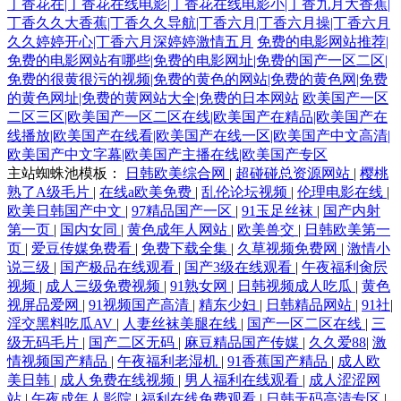
丁香花在|丁香花在线电影|丁香花在线电影小|丁香九月大香蕉|
丁香久久大香蕉|丁香久久导航|丁香六月|丁香六月操|丁香六月
久久婷婷开心|丁香六月深婷婷激情五月
免费的电影网站推荐|
免费的电影网站有哪些|免费的电影网址|免费的国产一区二区|
免费的很黄很污的视频|免费的黄色的网站|免费的黄色网|免费
的黄色网址|免费的黄网站大全|免费的日本网站
欧美国产一区
二区三区|欧美国产一区二区在线|欧美国产在精品|欧美国产在
线播放|欧美国产在线看|欧美国产在线一区|欧美国产中文高清|
欧美国产中文字幕|欧美国产主播在线|欧美国产专区
主站蜘蛛池模板：
日韩欧美综合网
|
超碰碰总资源网站
|
樱桃
熟了A级毛片
|
在线a欧美免费
|
乱伦论坛视频
|
伦理电影在线
|
欧美日韩国产中文
|
97精品国产一区
|
91玉足丝袜
|
国产内射
第一页
|
国内女同
|
黄色成年人网站
|
欧美兽交
|
日韩欧美第一
页
|
爱豆传媒免费看
|
免费下载全集
|
久草视频免费网
|
激情小
说三级
|
国产极品在线观看
|
国产3级在线观看
|
午夜福利肏屄
视频
|
成人三级免费视频
|
91熟女网
|
日韩视频成人吃瓜
|
黄色
视屏品爱网
|
91视频国产高清
|
精东少妇
|
日韩精品网站
|
91社
|
淫交黑料吃瓜AV
|
人妻丝袜美腿在线
|
国产一区二区在线
|
三
级无码毛片
|
国产二区无码
|
麻豆精品国产传媒
|
久久爱88
|
激
情视频国产精品
|
午夜福利老湿机
|
91香蕉国产精品
|
成人欧
美日韩
|
成人免费在线视频
|
男人福利在线观看
|
成人涩涩网
站
|
午夜成年人影院
|
福利在线免费观看
|
日韩无码高清专区
|