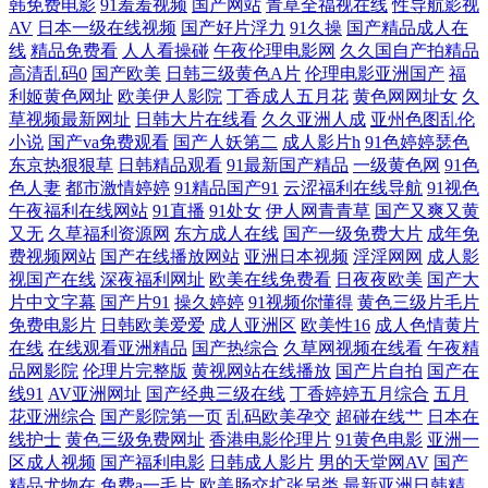
韩免费电影
91羞羞视频
国产网站
青草全福视在线
性导航影视
AV
日本一级在线视频
国产好片浮力
91久操
国产精品成人在
精品国语 中文字幕最新日韩在线 精品久久88 五月丁香啪啪激情综合5109
线
精品免费看
人人看操碰
午夜伦理电影网
久久国自产拍精品
高清乱码0
国产欧美
日韩三级黄色A片
伦理电影亚洲国产
福
大色佬视频 欧美色欧 中文字幕与 海角社区av在线 五月天婷婷激情无 带你
利姬黄色网址
欧美伊人影院
丁香成人五月花
黄色网网址女
久
草视频最新网址
日韩大片在线看
久久亚洲人成
亚州色图乱伦
走进精彩影视世界 人妻仑乱少妇A片 2026看a片 精品福利一区二区三区 翼
小说
国产va免费观看
国产人妖第二
成人影片h
91色婷婷瑟色
东京热狠狠草
日韩精品观看
91最新国产精品
一级黄色网
91色
色人妻
都市激情婷婷
91精品国产91
云涩福利在线导航
91视色
舞在线观看 国产情侣自拍2021 天堂尤物在线视频 超碰在线影院 欧美巨大
午夜福利在线网站
91直播
91处女
伊人网青青草
国产又爽又黄
又无
久草福利资源网
东方成人在线
国产一级免费大片
成年免
婷婷超碰 国产高清在线观看免 日韩成人免费网站 91在钱视频 老湿影视 亚
费视频网站
国产在线播放网站
亚洲日本视频
淫淫网网
成人影
视国产在线
深夜福利网址
欧美在线免费看
日夜夜欧美
国产大
洲狼人综合 国产精品日韩欧美 日韩激情免费观看大片 97超碰论坛 老司机
片中文字幕
国产片91
操久婷婷
91视频你懂得
黄色三级片毛片
免费电影片
日韩欧美爱爱
成人亚洲区
欧美性16
成人色情黄片
在线
在线观看亚洲精品
国产热综合
久草网视频在线看
午夜精
午夜精品 亚洲欧美国产资源 国产精品白丝自 国产一卡二卡三卡在线 同城
品网影院
伦理片完整版
黄视网站在线播放
国产片自拍
国产在
线91
AV亚洲网址
国产经典三级在线
丁香婷婷五月综合
五月
免费约寂寞妇女网 成人免费淫 欧美午夜 正在播放国 韩国aa在线播放 午夜
花亚洲综合
国产影院第一页
乱码欧美孕交
超碰在线艹
日本在
线护士
黄色三级免费网址
香港电影伦理片
91黄色电影
亚洲一
区成人视频
国产福利电影
日韩成人影片
男的天堂网AV
国产
视频免费观看 福利天堂91 区蜜桃视频 91久久久 内射国产 在线影视网站
精品尤物在
免费a一毛片
欧美肠交扩张另类
最新亚洲日韩精