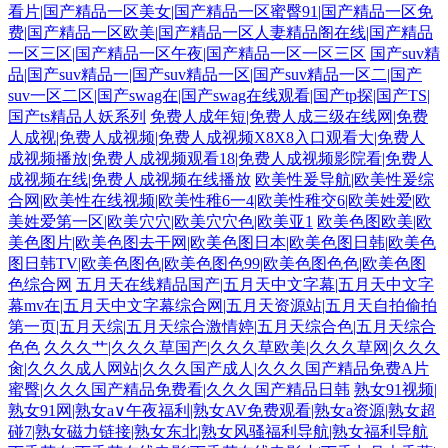
看片|国产精品一区美女|国产精品一区蜜臀91|国产精品一区免
费|国产精品一区欧美|国产精品一区人妻精品阁在线|国产精品
一区三区|国产精品一区午夜|国产精品一区一区三区
国产suv精
品|国产suv精品一|国产suv精品一区|国产suv精品一区二|国产
suv一区二区|国产swag在|国产swag在线观看|国产tp探|国产TS|
国产ts精品人妖系列
免费人成年短|免费人成三级在线网|免费
人成视|免费人成视频|免费人成视频X8X8入口观看大|免费人
成视频播放|免费人成视频观看18|免费人成视频影院看|免费人
成视频在线|免费人成视频在线播放
欧美性爰导航|欧美性爰综
合网|欧美性在线视频|欧美性稚6一4|欧美性稚交6|欧美姓爱|欧
美姓爱第一区|欧美穴穴|欧美穴穴色|欧美亚1
欧美色图欧美|欧
美色图片|欧美色图去干网|欧美色图日本|欧美色图日韩|欧美色
图日韩TV|欧美色图色|欧美色图色99|欧美色图色色|欧美色图
色综合网
五月天在线精品国产|五月天中文字幕|五月天中文字
幕mv在|五月天中文字幕综合网|五月天资源站|五月天自拍偷拍
第一页|五月天综|五月天综合激情婷|五月天综合色|五月天综合
色色
久久久艹|久久久草国产|久久久草欧美|久久久草网|久久久
肏|久久久成人网站|久久久国产成人|久久久国产精品免费A片
蜜臀|久久久国产精品免费看|久久久国产精品日韩
熟女91视频|
熟女91网|熟女a∨午夜福利|熟女AV免费观看|熟女a资源|熟女超
碰7|熟女磁力链接|熟女东北|熟女风骚福利导航|熟女福利导航