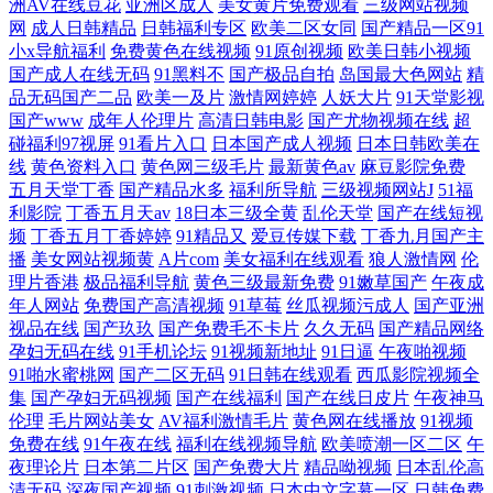
洲AV在线豆花
亚洲区成人
美女黄片免费观看
三级网站视频
网
成人日韩精品
日韩福利专区
欧美二区女同
国产精品一区91
小x导航福利
免费黄色在线视频
91原创视频
欧美日韩小视频
国产成人在线无码
91黑料不
国产极品自拍
岛国最大色网站
精
品无码国产二品
欧美一及片
激情网婷婷
人妖大片
91天堂影视
国产www
成年人伦理片
高清日韩电影
国产尤物视频在线
超
碰福利97视屏
91看片入口
日本国产成人视频
日本日韩欧美在
线
黄色资料入口
黄色网三级毛片
最新黄色av
麻豆影院免费
五月天堂丁香
国产精品水多
福利所导航
三级视频网站J
51福
利影院
丁香五月天av
18日本三级全黄
乱伦天堂
国产在线短视
频
丁香五月丁香婷婷
91精品又
爱豆传媒下载
丁香九月国产主
播
美女网站视频黄
A片com
美女福利在线观看
狼人激情网
伦
理片香港
极品福利导航
黄色三级最新免费
91嫩草国产
午夜成
年人网站
免费国产高清视频
91草莓
丝瓜视频污成人
国产亚洲
视品在线
国产玖玖
国产免费毛不卡片
久久无码
国产精品网络
孕妇无码在线
91手机论坛
91视频新地址
91日逼
午夜啪视频
91啪水蜜桃网
国产二区无码
91日韩在线观看
西瓜影院视频全
集
国产孕妇无码视频
国产在线福利
国产在线日皮片
午夜神马
伦理
毛片网站美女
AV福利激情毛片
黄色网在线播放
91视频
免费在线
91午夜在线
福利在线视频导航
欧美喷潮一区二区
午
夜理论片
日本第二片区
国产免费大片
精品呦视频
日本乱伦高
清无码
深夜国产视频
91刺激视频
日本中文字幕一区
日韩免费