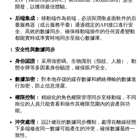
iOS（Swift/Objective-C）和Android（Kotlin/Java）原生
開發，以獲得最佳體驗。
后端集成：
移動端作為前端，必須與潤衡桌面軟件的后
臺服務器（或云服務平臺）通過穩定的API接口進行安
全、高效的數據同步。確保移動端操作的任何資產變動
都能實時或準實時地同步至核心數據庫。
安全性與數據同步
身份認證：
采用強密碼、生物識別（指紋、人臉）、動
態令牌等多因素身份驗證，確保賬戶安全。
數據加密：
對本地存儲的緩存數據和網絡傳輸的數據進
行加密，防止信息泄露。
權限控制：
精細化的角色權限管理同步至移動端，不同
崗位的人員只能查看和操作其權限范圍內的資產與功
能。
沖突處理：
設計健壯的數據同步機制，處理在離線狀態
下多端修改同一數據可能產生的沖突，確保數據最終一
致性。