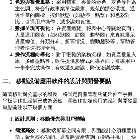
色彩與視覺風格：
采用穩重、專業的藍色、灰色等作為
主色調，符合行政事業單位嚴肅、規范的辦公環境。通
過恰當的圖標、按鈕狀態（如懸停、點擊）和色彩對
比，引導用戶操作，減少認知負擔。
數據呈現可視化：
在資產總覽、報表中心等關鍵頁面，
大量運用圖表（如柱狀圖、餅圖、趨勢圖）來直觀展示
資產總值、分類分布、折舊情況、變動趨勢等，幫助管
理者快速把握全局。
操作流程向導化：
對于復雜的業務流程，如資產批量入
庫、多維盤點等，軟件提供步驟式向導界面，引導用戶
一步步完成操作，有效避免錯誤，降低培訓成本。
二、 移動設備應用軟件的設計與開發要點
隨著移動辦公需求的增長，將固定資產管理功能延伸至手機、
平板等移動設備已成為必然。潤衡移動端應用的設計與開發需
重點關注以下幾個方面：
設計原則：移動優先與用戶體驗
簡潔高效：
移動端屏幕空間有限，界面設計必須極度精
簡，聚焦核心功能。通常將資產查詢（掃碼/手動）、快