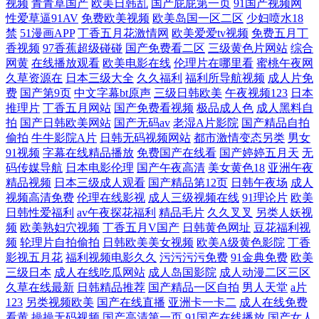
视频
青青草国产
欧美日韩乱
国产屁屁第一页
91国产视频网
性爱草逼91AV
免费欧美视频
欧美岛国一区二区
少妇喷水18
棍电影网 日本午夜精品久久久无码 成人妇女免费播放 青青操无码自拍 91
禁
51漫画APP
丁香五月花激情网
欧美爱爱tv视频
免费五月丁
香视频
97香蕉超级碰碰
国产免费看二区
三级黄色片网站
综合
蜜桃动漫78 六月天综合色色 亚洲中文字幕久在线 韩国无码黄色 免费影视
网黄
在线播放观看
欧美电影在线
伦理片在哪里看
蜜桃午夜网
久草资源在
日本三级大全
久久福利
福利所导航视频
成人片免
费
国产第9页
中文字幕bt原声
三级日韩欧美
午夜视频123
日本
资源大全 99国产精品豆花 欧美第二页午夜 最近中文字幕在线中文高清版
推理片
丁香五月网站
国产免费看视频
极品成人色
成人黑料自
拍
国产日韩欧美网站
国产无码av
老湿A片影院
国产精品自拍
久青草国产 亚洲天堂网 国产网站视频 丝袜少妇在线影院 观看一区二区 日
偷拍
牛牛影院A片
日韩无码视频网站
都市激情变态另类
男女
91视频
字幕在线精品播放
免费国产在线看
国产婷婷五月天
无
本色情天堂 av色色资源站 欧美日本一二三区 www日本91 91传媒免费入口
码传媒导航
日本电影伦理
国产午夜高清
美女黄色18
亚洲午夜
精品视频
日本三级成人观看
国产精品第12页
日韩午夜场
成人
视频高清免费
伦理在线影视
成人三级视频在线
91理论片
欧美
97狠狠色 中文字幕日 欧美熟女交 做爰全过程免 老司机福利导航站 亚洲午
日韩性爱福利
av午夜探花福利
精品毛片
久久叉叉
另类人妖视
频
欧美熟妇穴视频
丁香五月V国产
日韩黄色网址
豆花福利视
夜日韩高清一区 国产永久免费视频 69成人在线 伊人AV电影 九色在线视频
频
轮理片自拍偷拍
日韩欧美美女视频
欧美A级黄色影院
丁香
影视五月花
福利视频电影久久
污污污污免费
91金典免费
欧美
亚洲色图五月激情
三级日本
成人在线吃瓜网站
成人岛国影院
成人动漫二区三区
久草在线最新
日韩精品推荐
国产精品一区自拍
男人天堂
a片
123
另类视频欧美
国产在线直播
亚洲卡一卡二
成人在线免费
看黄
操操无码视频
国产高清第一页
91国产在线播放
国产女人