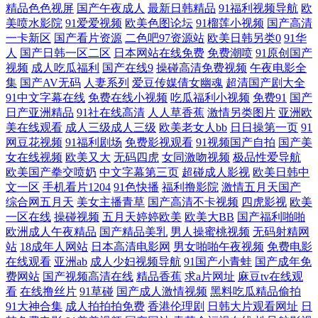
精品色色视屏
国产午夜成人
最新日韩精品
91福利视频导航
欧
品在线看 91综合专区国 久久分区操 一卡二卡三卡在线观看 国产欧美日韩
美喷水影院
91爱爱视频
欧美色图论坛
91榴莲小视频
国产高清
一卡新区
国产看片资源
二色吧97资源站
欧美日韩另类0
91华
在线播放 日韩二级色色视频 97干com 蜜桃精品一区二 亚洲精品国精 国产
人
国产日韩一区二区
日本网站在线免费
免费潮喷
91原创国产
视频
成人吃瓜福利
国产在线9
操碰高清免费视频
午夜电影全
集
国产AV无码
人妻系列
爱豆传媒倩女幽魂
超清国产剧大全
91在线视频 欧洲免费三级片 91爱拍原创国产视频 精品熟女一区二区三区
91中文字幕在线
免费在线小视频
吃瓜福利小视频
免费91
国产
日产亚洲精品
91社在线高清
人人草香蕉
激情另类图片
亚洲欧
五月婷婷六月综合 福利中文字幕最新永久 亚洲色婷婷一区二区三区 女人
美在线观看
成人三级成人三级
欧美老女人bb
日日操第一页
91
网豆花视频
91福利剧场
免费影视观看
91视频国产自拍
国产美
女在线视频
欧美又大
无码四虎
女同激吻视频
极品性爱导航
被狂躁c到 久久精品一区 国产动漫电影大全 午夜国产免费观看 国产岳母
欧美国产拳交喷奶
中文字幕第三页
超碰成人影视
欧美日韩中
文一区
手机看片1204
91色快播
福利撸影院
激情五月天国产
理论9 大香蕉网官网内 亚洲日韩资源 国产在线观看11页 他揉捏她两乳不
综合网五月天
美女主播青草
国产高清不卡视频
四虎影视
欧美
一区在线
操碰视频
五月天婷婷欧美
欧美大BB
国产福利啪啪
停呻吟A片软件 成人αⅴ免费 欧美成人草草影视 影音先锋成人精东 国内精
欧洲成人午夜精品
国产精品美乳
男人操蜜桃视频
无码射精网
站
18成年人网站
日本高清电影网
男女啪啪午夜视频
免费电影
在线观看
亚洲ab
成人少妇视频导航
91国产小青蛙
国产成年免
品国内自产视频 天天视频在线一区 超碰人人摸 欧美自拍视频 综合五月婷
费网站
国产视频高清在线
精品香蕉
求a片网址
麻豆tv在线观
看
在线撸丝片
91草碰
国产成人激情视频
黑料吃瓜精品偷拍
婷 很黄的网站在线观看 污视频在线免费下载 成全视频在线观看在线 漂亮
91大神合集
成人拍拍拍免费
香港伦理剧
日韩大片观看网址
日