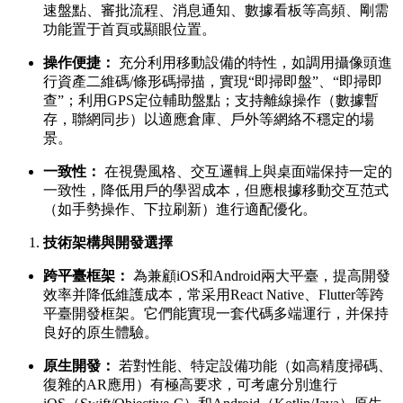
速盤點、審批流程、消息通知、數據看板等高頻、剛需
功能置于首頁或顯眼位置。
操作便捷：
充分利用移動設備的特性，如調用攝像頭進
行資產二維碼/條形碼掃描，實現“即掃即盤”、“即掃即
查”；利用GPS定位輔助盤點；支持離線操作（數據暫
存，聯網同步）以適應倉庫、戶外等網絡不穩定的場
景。
一致性：
在視覺風格、交互邏輯上與桌面端保持一定的
一致性，降低用戶的學習成本，但應根據移動交互范式
（如手勢操作、下拉刷新）進行適配優化。
技術架構與開發選擇
跨平臺框架：
為兼顧iOS和Android兩大平臺，提高開發
效率并降低維護成本，常采用React Native、Flutter等跨
平臺開發框架。它們能實現一套代碼多端運行，并保持
良好的原生體驗。
原生開發：
若對性能、特定設備功能（如高精度掃碼、
復雜的AR應用）有極高要求，可考慮分別進行