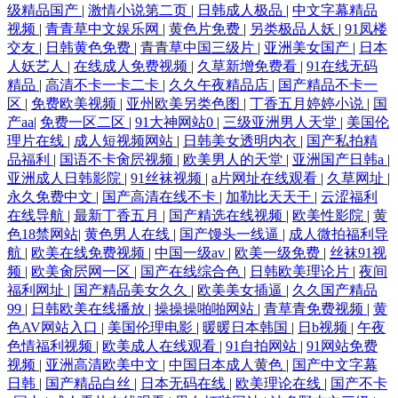
级精品国产
|
激情小说第二页
|
日韩成人极品
|
中文字幕精品
视频
|
青青草中文娱乐网
|
黄色片免费
|
另类极品人妖
|
91凤楼
交友
|
日韩黄色免费
|
青青草中国三级片
|
亚洲美女国产
|
日本
人妖艺人
|
在线成人免费视频
|
久草新增免费看
|
91在线无码
精品
|
高清不卡一卡二卡
|
久久午夜精品店
|
国产精品不卡一
区
|
免费欧美视频
|
亚州欧美另类色图
|
丁香五月婷婷小说
|
国
产aa
|
免费一区二区
|
91大神网站0
|
三级亚洲男人天堂
|
美国伦
理片在线
|
成人短视频网站
|
日韩美女透明内衣
|
国产私拍精
品福利
|
国语不卡肏屄视频
|
欧美男人的天堂
|
亚洲国产日韩a
|
亚洲成人日韩影院
|
91丝袜视频
|
a片网址在线观看
|
久草网址
|
永久免费中文
|
国产高清在线不卡
|
加勒比天天干
|
云涩福利
在线导航
|
最新丁香五月
|
国产精选在线视频
|
欧美性影院
|
黄
色18禁网站
|
黄色男人在线
|
国产馒头一线逼
|
成人微拍福利导
航
|
欧美在线免费视频
|
中国一级av
|
欧美一级免费
|
丝袜91视
频
|
欧美肏屄网一区
|
国产在线综合色
|
日韩欧美理论片
|
夜间
福利网址
|
国产精品美女久久
|
欧美美女插逼
|
久久国产精品
99
|
日韩欧美在线播放
|
操操操啪啪网站
|
青草青免费视频
|
黄
色AV网站入口
|
美国伦理电影
|
暖暖日本韩国
|
日b视频
|
午夜
色情福利视频
|
欧美成人在线观看
|
91自拍网站
|
91网站免费
视频
|
亚洲高清欧美中文
|
中国日本成人黄色
|
国产中文字幕
日韩
|
国产精品白丝
|
日本无码在线
|
欧美理论在线
|
国产不卡