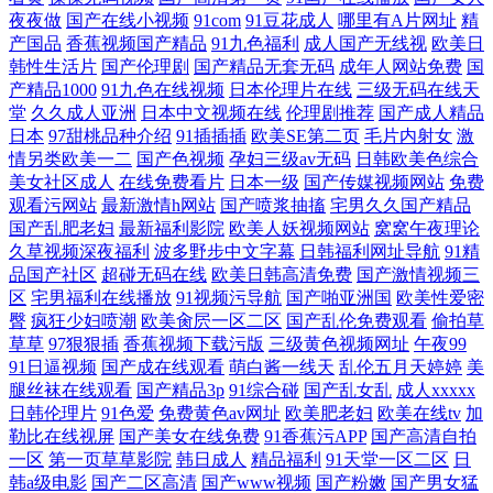
夜夜做
国产在线小视频
91com
91豆花成人
哪里有A片网址
精
产国品
香蕉视频国产精品
91九色福利
成人国产无线视
欧美日
韩性生活片
国产伦理剧
国产精品无套无码
成年人网站免费
国
产精品1000
91九色在线视频
日本伦理片在线
三级无码在线天
堂
久久成人亚洲
日本中文视频在线
伦理剧推荐
国产成人精品
日本
97甜桃品种介绍
91插插插
欧美SE第二页
毛片内射女
激
情另类欧美一二
国产色视频
孕妇三级av无码
日韩欧美色综合
美女社区成人
在线免费看片
日本一级
国产传媒视频网站
免费
观看污网站
最新激情h网站
国产喷浆抽搐
宅男久久国产精品
国产乱肥老妇
最新福利影院
欧美人妖视频网站
窝窝午夜理论
久草视频深夜福利
波多野步中文字幕
日韩福利网址导航
91精
品国产社区
超碰无码在线
欧美日韩高清免费
国产激情视频三
区
宅男福利在线播放
91视频污导航
国产啪亚洲国
欧美性爱密
臀
疯狂少妇喷潮
欧美肏屄一区二区
国产乱伦免费观看
偷拍草
草草
97狠狠插
香蕉视频下载污版
三级黄色视频网址
午夜99
91日逼视频
国产成在线观看
萌白酱一线天
乱伦五月天婷婷
美
腿丝袜在线观看
国产精品3p
91综合碰
国产乱女乱
成人xxxxx
日韩伦理片
91色爱
免费黄色av网址
欧美肥老妇
欧美在线tv
加
勒比在线视屏
国产美女在线免费
91香蕉污APP
国产高清自拍
一区
第一页草草影院
韩日成人
精品福利
91天堂一区二区
日
韩a级电影
国产二区高清
国产www视频
国产粉嫩
国产男女猛